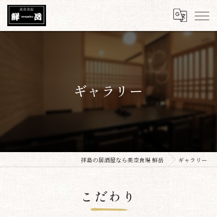
ギャラリー
拝島の居酒屋なら美空食場 鮮岳
ギャラリー
こだわり